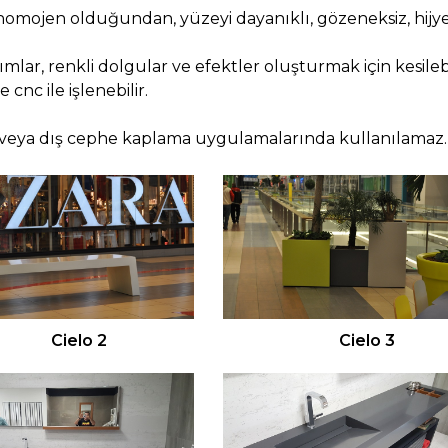
homojen olduğundan, yüzeyi dayanıklı, gözeneksiz, hijyen
rımlar, renkli dolgular ve efektler oluşturmak için kesileb
e cnc ile işlenebilir.
mez veya dış cephe kaplama uygulamalarında kullanılamaz.
Cielo 2
Cielo 3